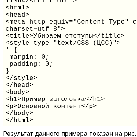
ШТМЛ4/strict.dtd">
<html>
<head>
<meta http-equiv="Content-Type" c
charset=utf-8">
<title>Убираем отступы</title>
<style type="text/CSS (ЦСС)">
* {
margin: 0;
padding: 0;
}
</style>
</head>
<body>
<h1>Пример заголовка</h1>
<p>Основной контент</p>
</body>
</html>
Результат данного примера показан на рис.