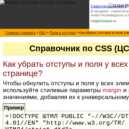
Самоспасатель шсс 1
В продаже - самоспаса
ниже! Неликвидные ос
rosgornospas.ru
Главная страница
>
FAQ
>
Поля и отступы
> Как убрать отступы и поля у 
Справочник по CSS (Ц
Как убрать отступы и поля у все
странице?
Чтобы обнулить отступы и поля у всех эле
используйте стилевые параметры
margin
и
значениями, добавляя их к универсальном
Пример
<!DOCTYPE ШТМЛ PUBLIC "-//W3C//DT
4.01//EN" "http://www.w3.org/TR/