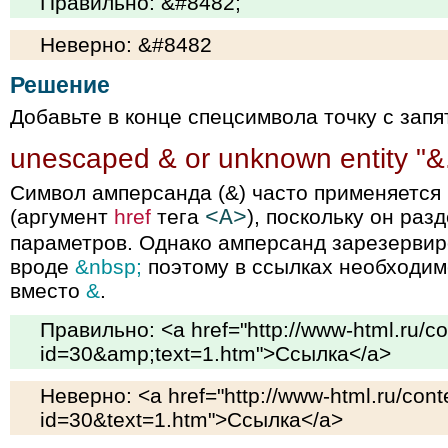
Правильно: &#8482;
Неверно: &#8482
Решение
Добавьте в конце спецсимвола точку с запя
unescaped & or unknown entity "&.
Символ амперсанда (&) часто применяется 
(аргумент
href
тега
<A>
), поскольку он раз
параметров. Однако амперсанд зарезервир
вроде
&nbsp;
поэтому в ссылках необходим
вместо
&
.
Правильно: <a href="http://www-html.ru/co
id=30&amp;text=1.htm">Ссылка</a>
Неверно: <a href="http://www-html.ru/conte
id=30&text=1.htm">Ссылка</a>