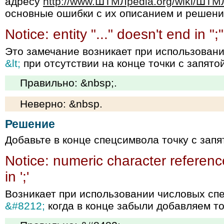
адресу
http://www.ШТМЛpedia.org/wiki/ШТМ
основные ошибки с их описанием и решени
Notice: entity "..." doesn't end in ";"
Это замечание возникает при использован
&lt;
при отсутствии на конце точки с запятой
Правильно: &nbsp;.
Неверно: &nbsp.
Решение
Добавьте в конце спецсимвола точку с запя
Notice: numeric character reference
in ';'
Возникает при использовании числовых сп
&#8212;
когда в конце забыли добавляем то