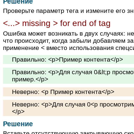
Решение
Проверьте параметр тега и измените его з
<...> missing > for end of tag
Ошибка может возникать в двух случаях: не
что происходит, когда забыли добавляем з
применение < вместо использования спецс
Правильно: <p>Пример контента</p>
Правильно: <p>Для случая 0&lt;p прос
пример.</p>
Неверно: <p Пример контента</p>
Неверно: <p>Для случая 0<p просмотри
</p>
Решение
Вставьте отсутствующую закрывающую ско