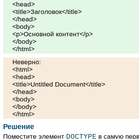
<head>
<title>Заголовок</title>
</head>
<body>
<p>Основной контент</p>
</body>
</html>
Неверно:
<html>
<head>
<title>Untitled Document</title>
</head>
<body>
</body>
</html>
Решение
Поместите элемент
DOCTYPE
в самую перв