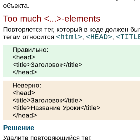
объекта.
Too much <...>-elements
Повторяется тег, который в коде должен бы
тегам относится
<html>
,
<HEAD>
,
<TITL
Правильно:
<head>
<title>Заголовок</title>
</head>
Неверно:
<head>
<title>Заголовок</title>
<title>Название Уроки</title>
</head>
Решение
Удалите повторяющийся тег.