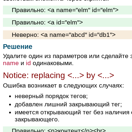
Правильно: <a name="elm" id="elm">
Правильно: <a id="elm">
Неверно: <a name="abcd" id="db1">
Решение
Удалите один из параметров или сделайте 
name
и
id
одинаковыми.
Notice: replacing <...> by <...>
Ошибка возникает в следующих случаях:
неверный порядок тегов;
добавлен лишний закрывающий тег;
имеется открывающий тег без наличия 
закрывающего.
Правильно: <p>контент</p><br>