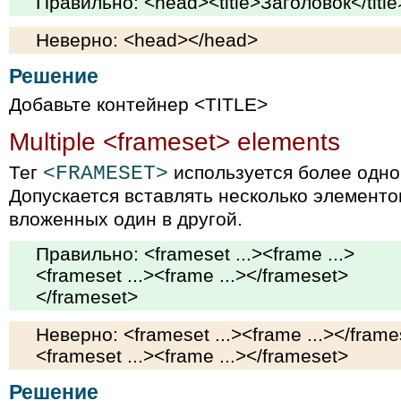
Правильно: <head><title>Заголовок</titl
Неверно: <head></head>
Решение
Добавьте контейнер <TITLE>
Multiple <frameset> elements
Тег
<FRAMESET>
используется более одно
Допускается вставлять несколько элемент
вложенных один в другой.
Правильно: <frameset ...><frame ...>
<frameset ...><frame ...></frameset>
</frameset>
Неверно: <frameset ...><frame ...></frame
<frameset ...><frame ...></frameset>
Решение