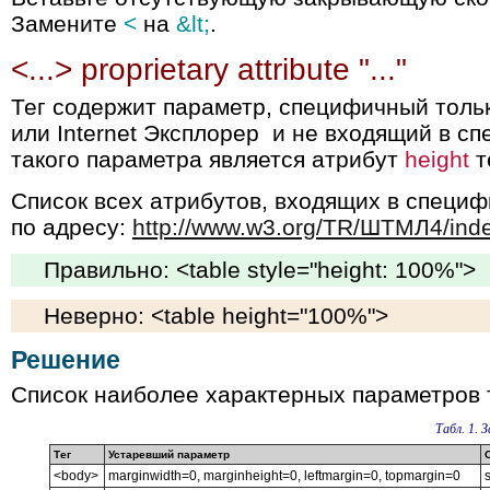
Замените
<
на
&lt;
.
<...> proprietary attribute "..."
Тег содержит параметр, специфичный толь
или Internet Эксплорер и не входящий в 
такого параметра является атрибут
height
т
Список всех атрибутов, входящих в спец
по адресу:
http://www.w3.org/TR/ШТМЛ4/ind
Правильно: <table style="height: 100%">
Неверно: <table height="100%">
Решение
Список наиболее характерных параметров т
Табл. 1.
Тег
Устаревший параметр
<body>
marginwidth=0, marginheight=0, leftmargin=0, topmargin=0
s