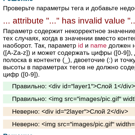
Проверьте параметры тега и добавьте нед
... attribute "..." has invalid value "..
Параметр содержит некорректное значение
тех случаях, когда в значении вместо конт
наоборот. Так, параметр
id
и
name
должен н
([A-Za-z]) и может содержать цифры ([0-9]),
полоска в контенте (_), двоеточие (:) и точ
высоты в параметрах тегов не должно соде
цифр ([0-9]).
Правильно: <div id="layer1">Слой 1</div>
Правильно: <img src="images/pic.gif" wid
Неверно: <div id="2layer">Слой 2</div>
Неверно: <img src="images/pic.gif" width