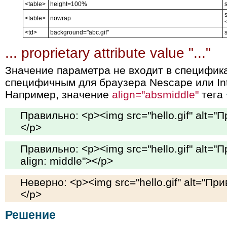
<table>
height=100%
<table>
nowrap
<td>
background="abc.gif"
... proprietary attribute value "..."
Значение параметра не входит в специфи
специфичным для браузера Nescape или Int
Например, значение
align="absmiddle"
тега
Правильно: <p><img src="hello.gif" alt="П
</p>
Правильно: <p><img src="hello.gif" alt="Пр
align: middle"></p>
Неверно: <p><img src="hello.gif" alt="При
</p>
Решение