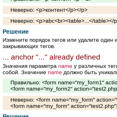
Неверно: <p>контент</p></p>
Неверно: <p>abc<br><table>...</table></
Решение
Измените порядок тегов или удалите один
закрывающих тегов.
... anchor "..." already defined
Значения параметра
name
у различных тег
собой. Значение
name
должно быть уникал
Правильно: <form name="my_form1" actio
<form name="my_form2" action="test2.php
Неверно: <form name="my_form" action="
<form name="my_form" action="test2.php"
Решение