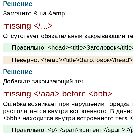
Решение
Замените & на &amp;
missing </...>
Отсутствует обязательный закрывающий те
Правильно: <head><title>Заголовок</titl
Неверно: <head><title>Заголовок</head>
Решение
Добавьте закрывающий тег.
missing </aaa> before <bbb>
Ошибка возникает при нарушении порядка т
располагается внутри встроенного. В данн
<bbb> находится внутри встроенного тега 
Правильно: <p><span>контент</span></