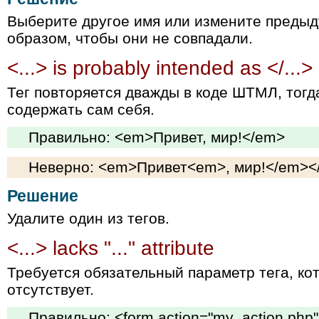
Выберите другое имя или измените преды
образом, чтобы они не совпадали.
<...> is probably intended as </...>
Тег повторяется дважды в коде ШТМЛ, тогд
содержать сам себя.
Правильно: <em>Привет, мир!</em>
Неверно: <em>Привет<em>, мир!</em><
Решение
Удалите один из тегов.
<...> lacks "..." attribute
Требуется обязательный параметр тега, ко
отсутствует.
Правильно: <form action="my_action.php