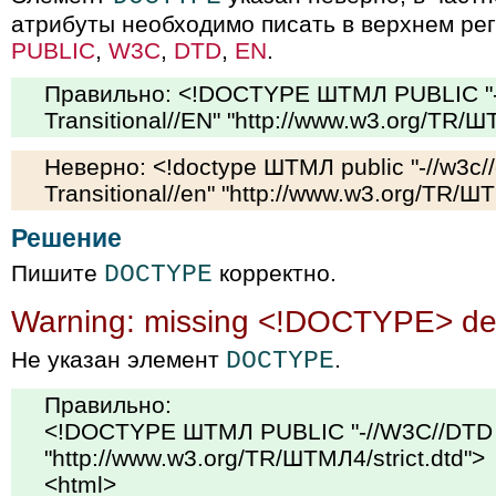
атрибуты необходимо писать в верхнем ре
PUBLIC
,
W3C
,
DTD
,
EN
.
Правильно: <!DOCTYPE ШТМЛ PUBLIC "
Transitional//EN" "http://www.w3.org/TR/
Неверно: <!doctype ШТМЛ public "-//w3c
Transitional//en" "http://www.w3.org/TR/Ш
Решение
Пишите
DOCTYPE
корректно.
Warning: missing <!DOCTYPE> dec
Не указан элемент
DOCTYPE
.
Правильно:
<!DOCTYPE ШТМЛ PUBLIC "-//W3C//DTD 
"http://www.w3.org/TR/ШТМЛ4/strict.dtd">
<html>