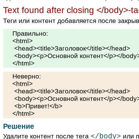
Text found after closing </body>-t
Теги или контент добавляется после закр
Правильно:
<html>
<head><title>Заголовок</title></head>
<body><p>Основной контент</p></body
</html>
Неверно:
<html>
<head><title>Заголовок</title></head>
<body><p>Основной контент</p></body
<b>Привет!</b>
</html>
Решение
Удалите контент после тега
</body>
или п