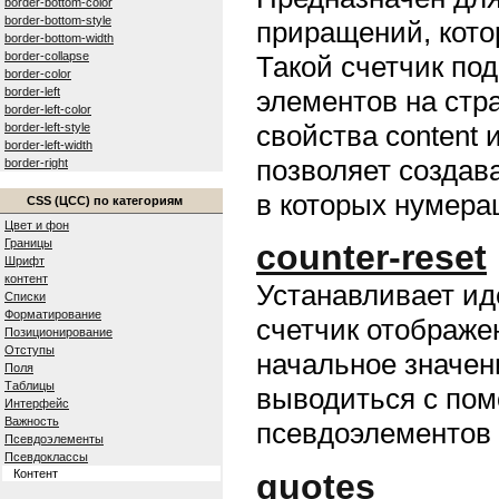
border-bottom-color
border-bottom-style
приращений, кото
border-bottom-width
border-collapse
Такой счетчик по
border-color
border-left
элементов на стр
border-left-color
свойства content 
border-left-style
border-left-width
позволяет создава
border-right
border-right-color
в которых нумера
border-right-style
CSS (ЦСС) по категориям
border-right-width
Цвет и фон
border-spacing
Границы
counter-reset
border-style
Шрифт
border-top
контент
Устанавливает ид
border-top-color
Списки
border-top-style
Форматирование
счетчик отображе
border-top-width
Позиционирование
border-width
Отступы
начальное значен
bottom
Поля
caption-side
Таблицы
выводиться с пом
clear
Интерфейс
clip
Важность
псевдоэлементов a
color
Псевдоэлементы
content
Псевдоклассы
counter-increment
quotes
Контент
counter-reset