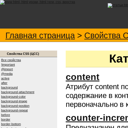
Главная страница
>
Свойства 
Свойства CSS (ЦСС)
Ка
Все свойства
!important
@import
content
@media
active
after
Атрибут content п
background
background-attachment
содержание в кон
background-color
background-image
первоначально в к
background-position
background-repeat
counter-incre
before
border
border-bottom
Предназначен для