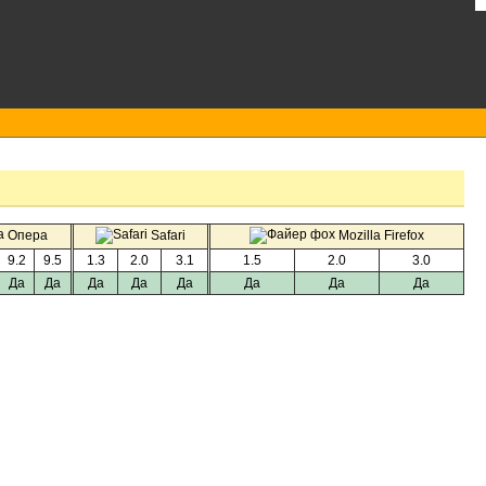
Опера
Safari
Mozilla Firefox
9.2
9.5
1.3
2.0
3.1
1.5
2.0
3.0
Да
Да
Да
Да
Да
Да
Да
Да