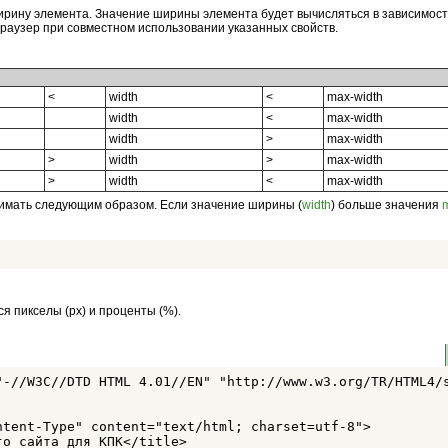
рину элемента. Значение ширины элемента будет вычисляться в зависимос
браузер при совместном использовании указанных свойств.
<
width
<
max-width
width
<
max-width
width
>
max-width
>
width
>
max-width
>
width
<
max-width
имать следующим образом. Если значение ширины (
width
) больше значения
я пикселы (px) и проценты (%).
"-//W3C//DTD HTML 4.01//EN" "http://www.w3.org/TR/HTML4/s
ntent-Type" content="text/html; charset=utf-8">

о сайта для КПК</title>
