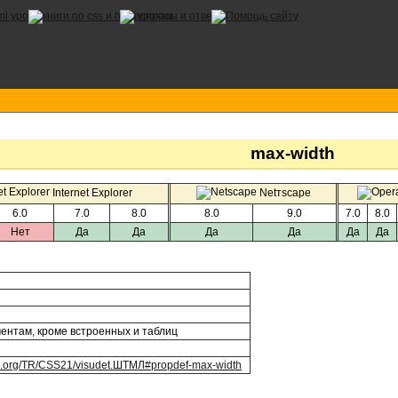
max-width
Internet Explorer
Netтscape
6.0
7.0
8.0
8.0
9.0
7.0
8.0
Нет
Да
Да
Да
Да
Да
Да
ментам, кроме встроенных и таблиц
3.org/TR/CSS21/visudet.ШТМЛ#propdef-max-width