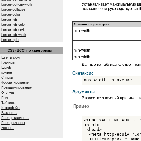
Устанавливает максимальную ши
border-bottom-width
показано, чем руководствуется 
border-collapse
border-color
border-left
border-left-color
Значения параметров
border-left-style
min-width
border-left-width
border-right
border-right-color
border-right-style
min-width
CSS (ЦСС) по категориям
border-right-width
min-width
Цвет и фон
border-spacing
Границы
Данные из таблицы следует пон
border-style
Шрифт
border-top
контент
Синтаксис
border-top-color
Списки
max-width: значение
border-top-style
Форматирование
border-top-width
Позиционирование
border-width
Аргументы
Отступы
bottom
В качестве значений принимаютс
Поля
caption-side
Таблицы
clear
Пример
Интерфейс
clip
Важность
color
Псевдоэлементы
<!DOCTYPE HTML PUBLIC 
content
Псевдоклассы
<html>

counter-increment
Контент
 <head>

counter-reset
  <meta http-equiv="Co
cursor
  <title>Версия с нашег
direction