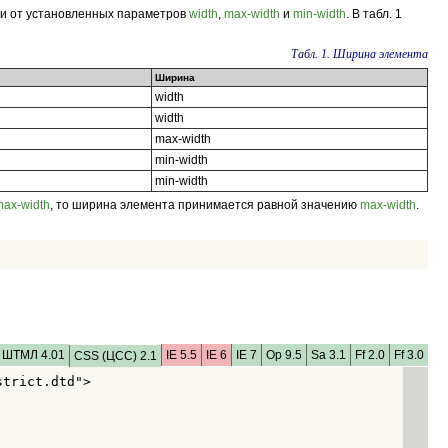
ти от установленных параметров
width
,
max-width
и
min-width
. В табл. 1
Табл. 1. Ширина элемента
Ширина
width
width
max-width
min-width
min-width
max-width
, то ширина элемента принимается равной значению
max-width
.
ШТМЛ 4.01
IE 5.5
IE 6
IE 7
Op 9.5
Sa 3.1
Ff 2.0
Ff 3.0
CSS (ЦСС) 2.1
trict.dtd">
