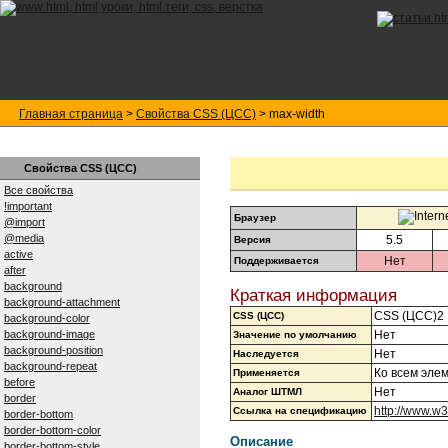
Главная страница
>
Свойства CSS (ЦСС)
> max-width
Свойства CSS (ЦСС)
Все свойства
!important
Браузер
@import
@media
5.5
Версия
active
Нет
Поддерживается
after
background
Краткая информация
background-attachment
CSS (ЦСС)2
CSS (ЦСС)
background-color
Нет
background-image
Значение по умолчанию
background-position
Нет
Наследуется
background-repeat
Ко всем эле
Применяется
before
Нет
Аналог ШТМЛ
border
http://www.w
Ссылка на спецификацию
border-bottom
border-bottom-color
Описание
border-bottom-style