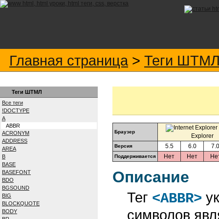
Главная страница
>
Теги ШТМ
Теги ШТМЛ
Все теги
!DOCTYPE
A
ABBR
Браузер
ACRONYM
Explorer
ADDRESS
5.5
6.0
7.
Версия
AREA
Нет
Нет
Не
B
Поддерживается
BASE
Описание
BASEFONT
BDO
BGSOUND
Тег
ук
<ABBR>
BIG
BLOCKQUOTE
символов явл
BODY