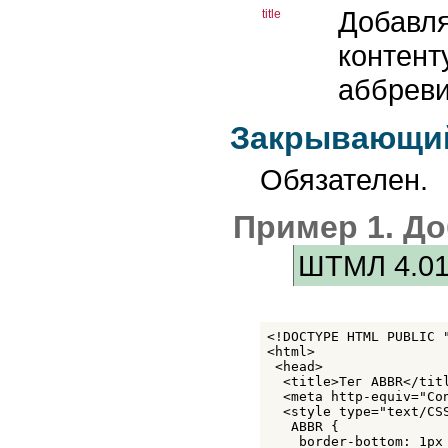
INPUT
Добавля
title
INS
KBD
контент
LABEL
LEGEND
аббреви
LI
LINK
MAP
Закрывающий
MARQUEE
META
NOBR
Обязателен.
NOEMBED
NOFRAMES
NOSCRIPT
Пример 1. Д
OBJECT
OL
ШТМЛ 4.0
OPTGROUP
OPTION
P
PARAM
PRE
<!DOCTYPE HTML PUBLIC 
Q
<html>

SAMP
 <head>

SCRIPT
  <title>Тег ABBR</titl
SELECT
  <meta http-equiv="Co
SMALL
  <style type="text/CSS
SPAN
   ABBR {

STRIKE
    border-bottom: 1px