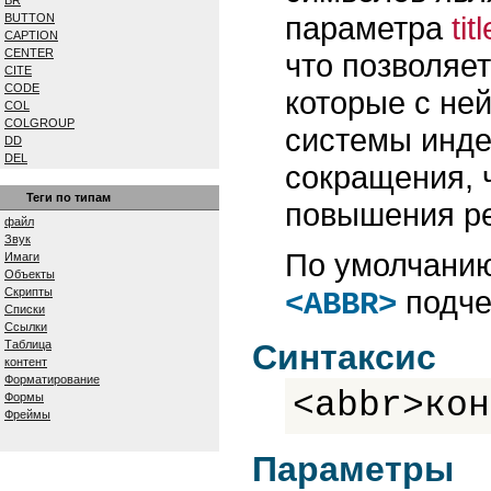
BR
параметра
titl
BUTTON
CAPTION
CENTER
что позволяе
CITE
CODE
которые с ней
COL
COLGROUP
системы инде
DD
DEL
сокращения, 
DFN
DIV
Теги по типам
повышения ре
DL
файл
DT
Звук
EM
По умолчанию
Имаги
EMBED
Объекты
FIELDSET
подче
Скрипты
<ABBR>
FONT
Списки
FORM
Ссылки
FRAME
Таблица
Синтаксис
FRAMESET
контент
H1...H6
Форматирование
HEAD
<abbr>кон
Формы
HR
Фреймы
ШТМЛ
I
Параметры
IFRAME
IMG