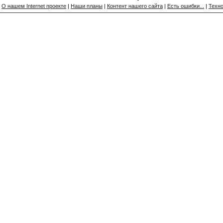
О нашем Internet проекте
|
Наши планы
|
Контент нашего сайта
|
Есть ошибки...
|
Техно