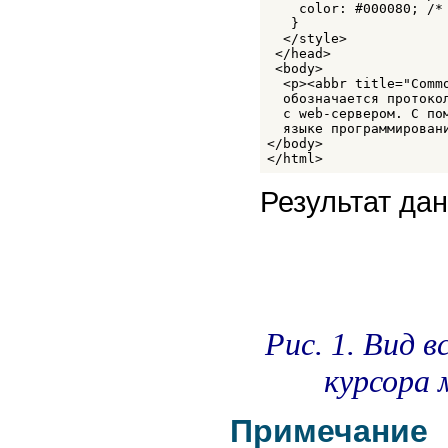
STRONG
    color: #000080; /* 
STYLE
   }

SUB
  </style>

SUP
 </head>

TABLE
 <body> 

TBODY
  <p><abbr title="Comm
TD
  обозначается протоко
  с web-сервером. С по
TEXTAREA
  языке программирован
TFOOT
</body> 

TH
</html>
THEAD
TITLE
Результат дан
TR
TT
UL
VAR
WBR
XMP
Рис. 1. Вид 
курсора
Примечание