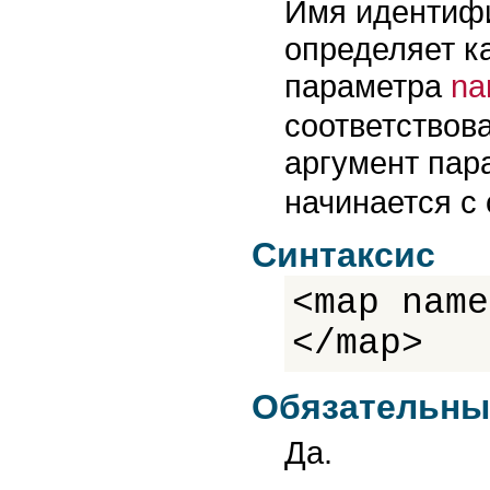
Имя идентифи
определяет к
параметра
na
соответствов
аргумент па
начинается с
Синтаксис
<map name
</map>
Обязательны
Да.