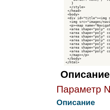
STRONG
   }

STYLE
  </style>

SUB
 </head>

SUP
 <body> 

TABLE
 <div id="title"><img 
TBODY
  <img src="images/nav
TD
  <p><map name="Navigat
TEXTAREA
  <area shape="poly" c
TFOOT
  <area shape="poly" c
TH
  <area shape="poly" c
THEAD
  <area shape="poly" c
TITLE
  <area shape="poly" c
  <area shape="poly" c
TR
  <area shape="poly" c
TT
  </map></p>

UL
 </body>

VAR
</html>
WBR
XMP
Описание
Параметр 
Описание