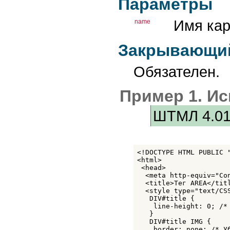
Параметры
INPUT
INS
KBD
Имя кар
name
LABEL
LEGEND
LI
Закрывающий
LINK
MAP
MARQUEE
Обязателен.
META
NOBR
Пример 1. И
NOEMBED
NOFRAMES
NOSCRIPT
ШТМЛ 4.0
OBJECT
OL
OPTGROUP
OPTION
P
<!DOCTYPE HTML PUBLIC 
PARAM
<html>

PRE
 <head>

Q
  <meta http-equiv="Co
SAMP
  <title>Тег AREA</titl
SCRIPT
  <style type="text/CSS
SELECT
   DIV#title {

    line-height: 0; /* 
SMALL
   }

SPAN
   DIV#title IMG {

STRIKE
    border: none; /* Уб