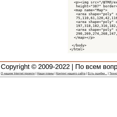
  <p><img src="/ШТМЛ/e
   height="387" border=
  <map name="Map">

   <area shape="poly" 
   75,110,61,120,42,11
   <area shape="poly" 
   197,318,182,316,182
   <area shape="poly" 
   290,269,274,268,247
  </map></p>

 </body>

</html>
Copyright © 2009-2022 | По всем воп
О нашем Internet проекте
|
Наши планы
|
Контент нашего сайта
|
Есть ошибки...
|
Техно