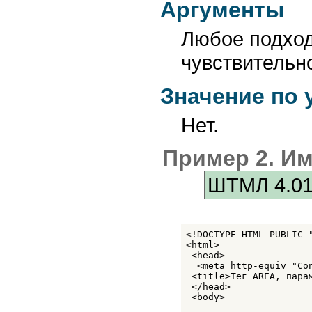
Аргументы
Любое подход
чувствительно
Значение по
Нет.
Пример 2. И
ШТМЛ 4.0
<!DOCTYPE HTML PUBLIC 
<html>

 <head>

  <meta http-equiv="Co
 <title>Тег AREA, парам
 </head>

 <body>
