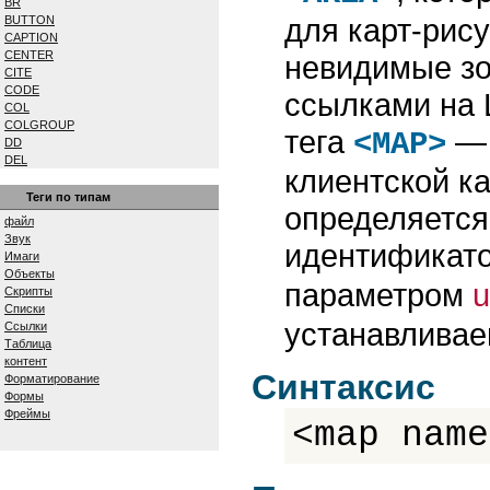
BR
для карт-рис
BUTTON
CAPTION
CENTER
невидимые зо
CITE
CODE
ссылками на
COL
COLGROUP
тега
— 
<MAP>
DD
DEL
клиентской к
DFN
DIV
Теги по типам
определяется
DL
файл
DT
Звук
идентификато
EM
Имаги
EMBED
Объекты
FIELDSET
параметром
Скрипты
FONT
Списки
FORM
устанавливае
Ссылки
FRAME
Таблица
FRAMESET
контент
H1...H6
Синтаксис
Форматирование
HEAD
Формы
HR
Фреймы
ШТМЛ
<map nam
I
IFRAME
IMG