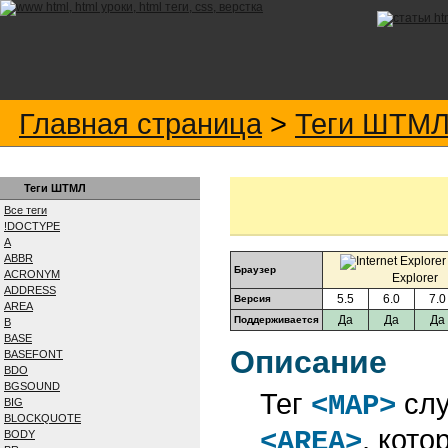
Главная страница
>
Теги ШТМ
Теги ШТМЛ
Все теги
!DOCTYPE
A
ABBR
Браузер
ACRONYM
Explorer
ADDRESS
5.5
6.0
7.0
Версия
AREA
Да
Да
Да
Поддерживается
B
BASE
Описание
BASEFONT
BDO
BGSOUND
Тег
слу
<MAP>
BIG
BLOCKQUOTE
, кот
<AREA>
BODY