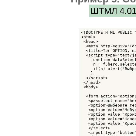
ШТМЛ 4.0
<!DOCTYPE HTML PUBLIC 
<html>

 <head>

  <meta http-equiv="Co
  <title>Тег OPTION, па
  <script type="text/ja
    function dataSelect
     n = f.hero.selecte
     if(n) alert("Выбра
    }

  </script>

 </head>

 <body>

  <form action="option1
   <p><select name="her
   <option>Выберите гер
   <option value="Чебур
   <option value="Кроко
   <option value="Шапок
   <option value="Крыса
   </select>

   <input type="button