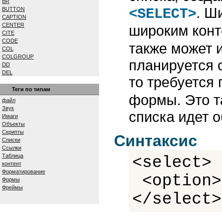
BR
. Ш
BUTTON
<SELECT>
CAPTION
CENTER
широким конт
CITE
CODE
также может 
COL
COLGROUP
планируется 
DD
DEL
то требуется
DFN
DIV
Теги по типам
формы. Это т
DL
файл
DT
Звук
списка идет 
EM
Имаги
EMBED
Объекты
FIELDSET
Скрипты
Синтаксис
FONT
Списки
FORM
Ссылки
FRAME
Таблица
<select>
FRAMESET
контент
H1...H6
Форматирование
<option>
HEAD
Формы
HR
Фреймы
ШТМЛ
</select>
I
IFRAME
IMG