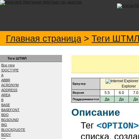
Главная страница
>
Теги ШТМ
Теги ШТМЛ
Все теги
!DOCTYPE
A
ABBR
Браузер
ACRONYM
Explorer
ADDRESS
5.5
6.0
7.0
Версия
AREA
Да
Да
Да
Поддерживается
B
BASE
Описание
BASEFONT
BDO
BGSOUND
Тег
<OPTION>
BIG
BLOCKQUOTE
списка, созд
BODY