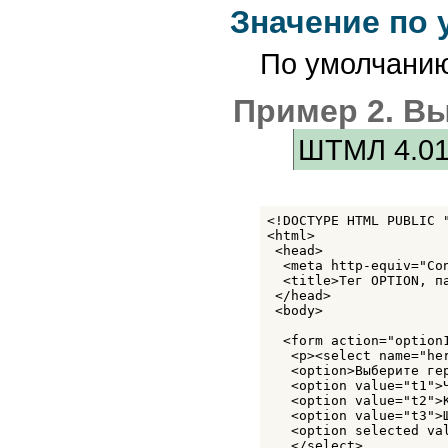
Значение по
По умолчанию
Пример 2. Вы
ШТМЛ 4.0
<!DOCTYPE HTML PUBLIC 
<html>

 <head>

  <meta http-equiv="Co
  <title>Тег OPTION, па
 </head>

 <body>

  <form action="option1
   <p><select name="her
   <option>Выберите гер
   <option value="t1">Ч
   <option value="t2">К
   <option value="t3">Ш
   <option selected val
   </select>
