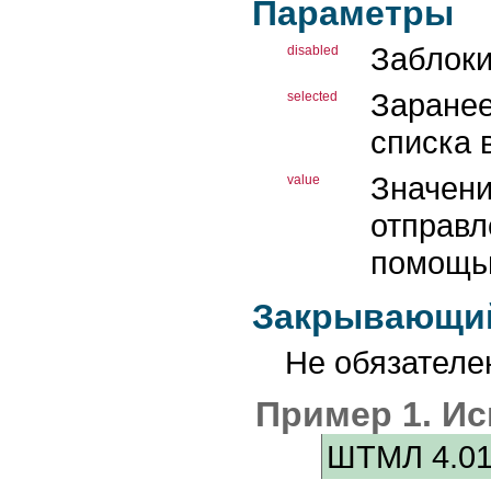
Параметры
INPUT
INS
KBD
Заблоки
disabled
LABEL
LEGEND
LI
Заранее
selected
LINK
MAP
списка 
MARQUEE
META
Значени
NOBR
value
NOEMBED
NOFRAMES
отправл
NOSCRIPT
OBJECT
помощью
OL
OPTGROUP
OPTION
Закрывающий
P
PARAM
Не обязателе
PRE
Q
SAMP
Пример 1. И
SCRIPT
SELECT
SMALL
ШТМЛ 4.0
SPAN
STRIKE