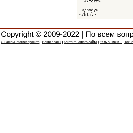
  </form> 

 </body>

</html>
Copyright © 2009-2022 | По всем воп
О нашем Internet проекте
|
Наши планы
|
Контент нашего сайта
|
Есть ошибки...
|
Техно