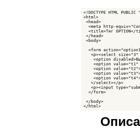
STRONG
STYLE
SUB
<!DOCTYPE HTML PUBLIC 
SUP
<html>

TABLE
 <head>

TBODY
  <meta http-equiv="Co
TD
  <title>Тег OPTION</ti
TEXTAREA
 </head>

 <body> 

TFOOT
TH
  <form action="option1
THEAD
   <p><select size="3" 
TITLE
    <option disabled>Вы
TR
    <option value="t1" 
TT
    <option value="t2">
UL
    <option value="t3">
VAR
    <option value="t4">
WBR
   </select></p>

XMP
   <p><input type="subm
  </form>

 </body>

</html>
Описа