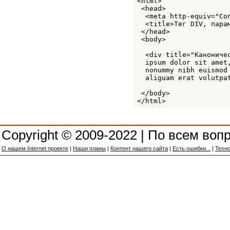
<html>

 <head>

  <meta http-equiv="Co
  <title>Тег DIV, парам
 </head>

 <body>

  <div title="Каноничес
  ipsum dolor sit amet
  nonummy nibh euismod 
  aliguam erat volutpat
 </body>

</html>
Copyright © 2009-2022 | По всем воп
О нашем Internet проекте
|
Наши планы
|
Контент нашего сайта
|
Есть ошибки...
|
Техно