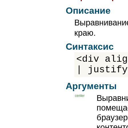
Описание
Выравнивани
краю.
Синтаксис
<div alig
| justify
Аргументы
Выравни
center
помещае
браузер
контент