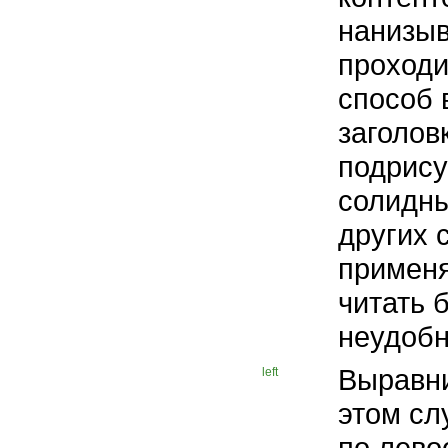
нанизыв
проходи
способ 
заголов
подрису
солидны
других 
применя
читать 
неудобн
Выравни
left
этом сл
по лево