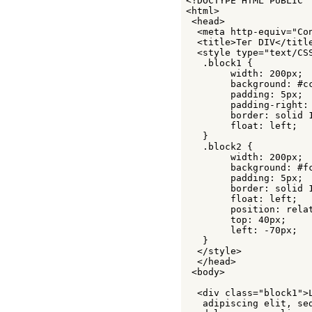
<!DOCTYPE HTML PUBLIC 
STRONG
<html>

STYLE
 <head>

SUB
  <meta http-equiv="Co
SUP
  <title>Тег DIV</title
TABLE
  <style type="text/CSS
TBODY
   .block1 { 

TD
	width: 200px; 

TEXTAREA
	background: #ccc;

TFOOT
	padding: 5px;

TH
	padding-right: 20px; 

THEAD
	border: solid 1px black; 

TITLE
	float: left;

TR
   }

TT
   .block2 { 

UL
	width: 200px; 

	background: #fc0; 

VAR
	padding: 5px; 

WBR
	border: solid 1px black; 

XMP
	float: left; 

	position: relative; 

	top: 40px; 

	left: -70px; 

   }

  </style> 

  </head>

 <body>

  <div class="block1">
   adipiscing elit, se