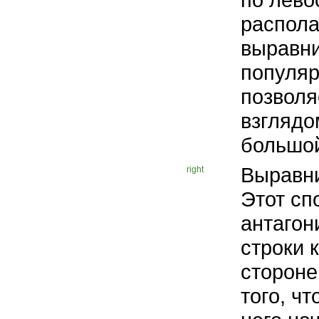
распола
выравни
популяр
позволя
взглядо
большой
Выравни
right
Этот сп
антагон
строки 
стороне
того, ч