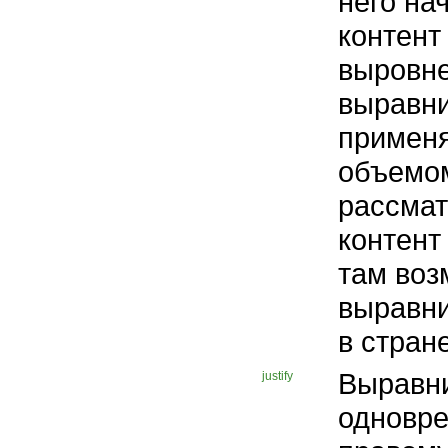
него на
контент
выровне
выравни
применя
объемом
рассмат
контент
там воз
выравни
в стран
Выравни
justify
одновре