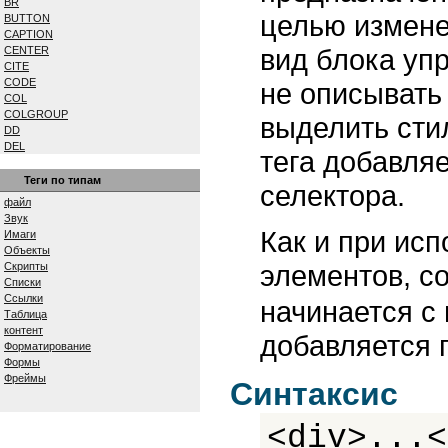
BR
целью измене
BUTTON
CAPTION
вид блока уп
CENTER
CITE
CODE
не описывать
COL
COLGROUP
выделить сти
DD
DEL
тега добавля
DFN
DIV
Теги по типам
селектора.
DL
файл
DT
Звук
EM
Как и при ис
Имаги
EMBED
Объекты
FIELDSET
элементов, с
Скрипты
FONT
Списки
FORM
Ссылки
начинается с 
FRAME
Таблица
FRAMESET
контент
добавляется 
H1...H6
Форматирование
HEAD
Формы
HR
Фреймы
Синтаксис
ШТМЛ
I
IFRAME
<div>...<
IMG