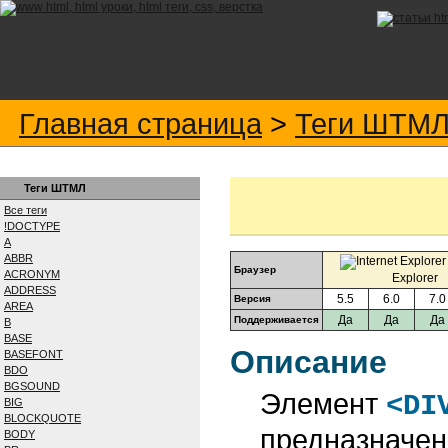
Главная страница
>
Теги ШТМ
Теги ШТМЛ
Все теги
!DOCTYPE
A
ABBR
Браузер
ACRONYM
Explorer
ADDRESS
5.5
6.0
7.0
Версия
AREA
Да
Да
Да
Поддерживается
B
BASE
Описание
BASEFONT
BDO
BGSOUND
Элемент
<DI
BIG
BLOCKQUOTE
предназначен
BODY