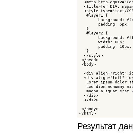
  <meta http-equiv="Co
  <title>Тег DIV, парам
  <style type="text/CSS
   #layer1 {

   	background: #fc0; 

	padding: 5px;

   }

   #layer2 {

  	background: #fff; 

  	width: 60%; 

  	padding: 10px;

   }

  </style>

 </head>

 <body>

  <div align="right" id
  <div align="left" id=
   Lorem ipsum dolor s
   sed diem nonummy ni
   magna aliguam erat v
  </div>

  </div>

 </body>

</html>
Результат дан