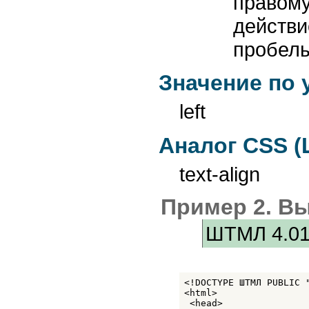
правому
действи
пробелы
Значение по
left
Аналог CSS (
text-align
Пример 2. В
ШТМЛ 4.0
<!DOCTYPE ШТМЛ PUBLIC 
<html>

 <head>
