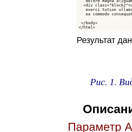
   dolore magna aliguam
  <div class="block2">
   exerci tution ullam
   ea commodo consequat
 </body>

</html>
Результат дан
Рис. 1. В
Описани
Параметр 