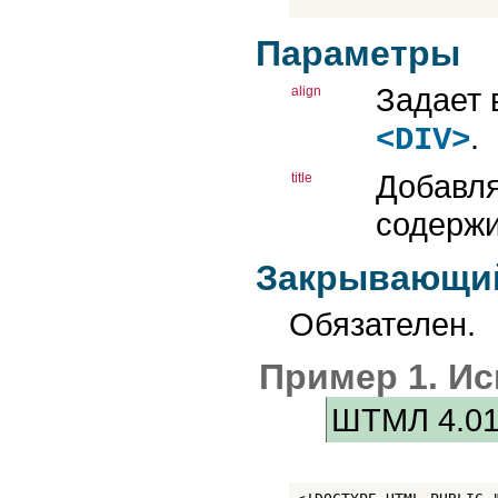
INPUT
INS
KBD
Параметры
LABEL
LEGEND
Задает 
LI
align
LINK
MAP
.
<DIV>
MARQUEE
META
Добавля
title
NOBR
NOEMBED
содерж
NOFRAMES
NOSCRIPT
OBJECT
Закрывающий
OL
OPTGROUP
OPTION
Обязателен.
P
PARAM
PRE
Пример 1. Ис
Q
SAMP
ШТМЛ 4.0
SCRIPT
SELECT
SMALL
SPAN
STRIKE