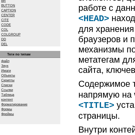
BR
работе с дан
BUTTON
CAPTION
наход
CENTER
<HEAD>
CITE
CODE
для хранения
COL
COLGROUP
браузеров и 
DD
DEL
механизмы по
DFN
DIV
Теги по типам
метатегам дл
DL
файл
DT
Звук
сайта, ключев
EM
Имаги
EMBED
Объекты
FIELDSET
Скрипты
Содержимое 
FONT
Списки
FORM
Ссылки
напрямую на 
FRAME
Таблица
FRAMESET
контент
уста
H1...H6
<TITLE>
Форматирование
HEAD
Формы
HR
страницы.
Фреймы
ШТМЛ
I
IFRAME
Внутри конте
IMG