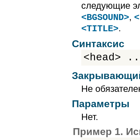
INPUT
следующие э
INS
KBD
,
<BGSOUND>
<
LABEL
LEGEND
.
LI
<TITLE>
LINK
MAP
MARQUEE
Синтаксис
META
NOBR
<head> ..
NOEMBED
NOFRAMES
NOSCRIPT
OBJECT
Закрывающий
OL
OPTGROUP
OPTION
Не обязателе
P
PARAM
Параметры
PRE
Q
SAMP
Нет.
SCRIPT
SELECT
SMALL
Пример 1. И
SPAN
STRIKE