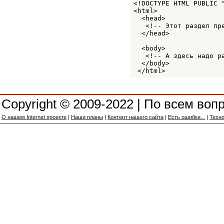
STRONG
<!DOCTYPE HTML PUBLIC 
STYLE
<html>

SUB
  <head>

SUP
   <!-- Этот раздел пр
TABLE
  </head>

TBODY
  <body>

TD
   <!-- А здесь надо р
TEXTAREA
  </body>

TFOOT
 </html>
TH
THEAD
TITLE
TR
Copyright © 2009-2022 | По всем воп
TT
UL
О нашем Internet проекте
|
Наши планы
|
Контент нашего сайта
|
Есть ошибки...
|
Техно
VAR
WBR
XMP