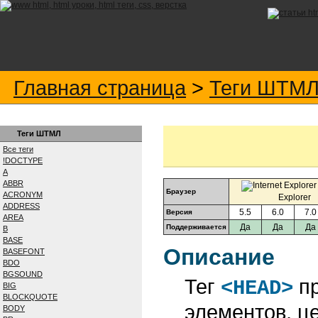
Главная страница
>
Теги ШТМ
Теги ШТМЛ
Все теги
!DOCTYPE
A
ABBR
Браузер
ACRONYM
Explorer
ADDRESS
5.5
6.0
7.0
Версия
AREA
Да
Да
Да
Поддерживается
B
BASE
Описание
BASEFONT
BDO
BGSOUND
Тег
пр
<HEAD>
BIG
BLOCKQUOTE
элементов, ц
BODY