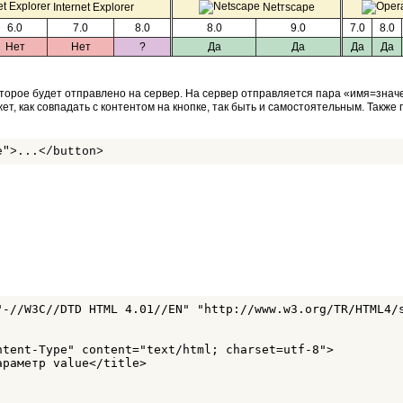
Internet Explorer
Netтscape
6.0
7.0
8.0
8.0
9.0
7.0
8.0
Нет
Нет
?
Да
Да
Да
Да
оторое будет отправлено на сервер. На сервер отправляется пара «имя=знач
жет, как совпадать с контентом на кнопке, так быть и самостоятельным. Такж
е">...</button>
"-//W3C//DTD HTML 4.01//EN" "http://www.w3.org/TR/HTML4/s
ntent-Type" content="text/html; charset=utf-8">

раметр value</title>
