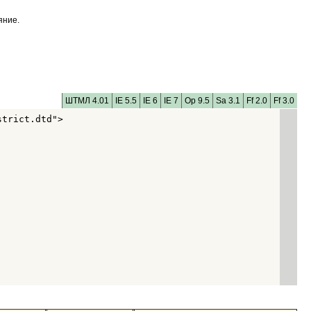
яние.
ШТМЛ 4.01
IE 5.5
IE 6
IE 7
Op 9.5
Sa 3.1
Ff 2.0
Ff 3.0
trict.dtd">
