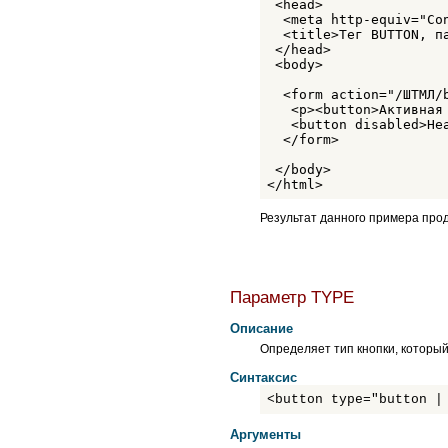
 <head>

SUB
  <meta http-equiv="Co
SUP
  <title>Тег BUTTON, па
TABLE
 </head>

TBODY
 <body>

TD
TEXTAREA
  <form action="/ШТМЛ/b
TFOOT
   <p><button>Активная 
   <button disabled>Неа
TH
  </form> 

THEAD
TITLE
 </body>

TR
</html>
TT
UL
Результат данного примера прод
VAR
WBR
XMP
Параметр TYPE
Описание
Определяет тип кнопки, который
Синтаксис
<button type="button |
Аргументы