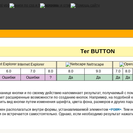
Тег BUTTON
Internet Explorer
Netтscape
6.0
7.0
8.0
8.0
9.0
7.0
8.0
Ошибки
Ошибки
?
Да
Да
Да
Да
ранице кнопки и по своему действию напоминает результат, получаемый с п
ет расширенные возможности по созданию кнопок. Например, на подобной 
ить вид кнопки путем изменения шрифта, цвета фона, размеров и других пар
ен располагаться внутри формы, устанавливаемой элементом
. Тем 
<FORM>
ли он встречается самостоятельно. Однако, если необходимо результат нажат