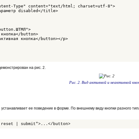
ntent-Type" content="text/html; charset=utf-8">

раметр disabled</title>

utton.ШТМЛ"> 

кнопка</button>

ктивная кнопка</button></p>

емонстрирован на рис. 2.
Рис. 2. Вид активной и неактивной кно
 устанавливает ее поведение в форме. По внешнему виду кнопки разного типа
 reset | submit">...</button>