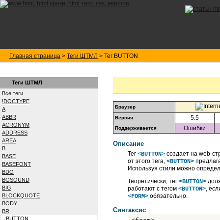
Главная страница
>
Теги ШТМЛ
> Тег BUTTON
Теги ШТМЛ
Все теги
!DOCTYPE
Браузер
A
ABBR
5.5
Версия
ACRONYM
Ошибки
Поддерживается
ADDRESS
AREA
Описание
B
Тег
создает на web-ст
<BUTTON>
BASE
от этого тега,
предлага
<BUTTON>
BASEFONT
Используя стили можно определ
BDO
BGSOUND
Теоретически, тег
долж
<BUTTON>
BIG
работают с тегом
, ес
<BUTTON>
BLOCKQUOTE
обязательно.
<FORM>
BODY
Синтаксис
BR
BUTTON