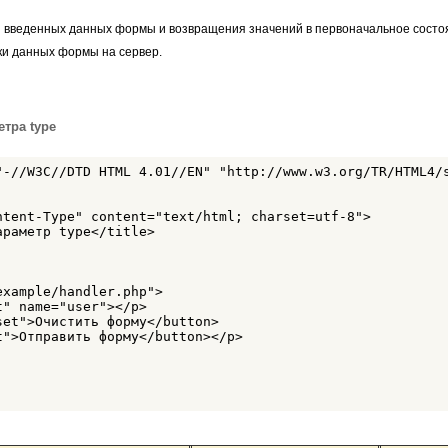
и введенных данных формы и возвращения значений в первоначальное состо
ки данных формы на сервер.
тра type
"-//W3C//DTD HTML 4.01//EN" "http://www.w3.org/TR/HTML4/s
ntent-Type" content="text/html; charset=utf-8">

раметр type</title>

xample/handler.php">

" name="user"></p>

et">Очистить форму</button> 

">Отправить форму</button></p>
