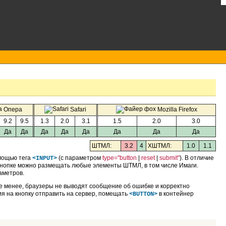
Опера
Safari
Mozilla Firefox
9.2
9.5
1.3
2.0
3.1
1.5
2.0
3.0
Да
Да
Да
Да
Да
Да
Да
Да
ШТМЛ:
3.2
4
XШТМЛ:
1.0
1.1
омощью тега
(с параметром
type="button
|
reset
|
submit"
). В отличие
<INPUT>
кнопке можно размещать любые элементы ШТМЛ, в том числе Имаги.
аметров.
не менее, браузеры не выводят сообщение об ошибке и корректно
ия на кнопку отправить на сервер, помещать
в контейнер
<BUTTON>