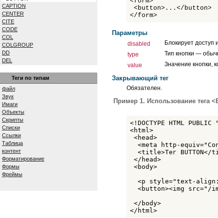
<form>
CAPTION
<button>...</button>
CENTER
</form>
CITE
CODE
Параметры
COL
Блокирует доступ 
disabled
COLGROUP
DD
Тип кнопки — обыч
type
DEL
Значение кнопки, 
value
DFN
DIV
Закрывающий тег
Теги по типам
DL
Обязателен.
файл
DT
Звук
EM
Пример 1. Использование тега 
Имаги
EMBED
Объекты
FIELDSET
Скрипты
<!DOCTYPE HTML PUBLIC 
FONT
Списки
<html>

FORM
Ссылки
 <head>

FRAME
Таблица
  <meta http-equiv="Co
FRAMESET
контент
  <title>Тег BUTTON</ti
H1...H6
 </head>

Форматирование
HEAD
 <body>

Формы
HR
Фреймы
ШТМЛ
  <p style="text-align
I
  <button><img src="/i
IFRAME
IMG
 </body>

INPUT
</html>
INS