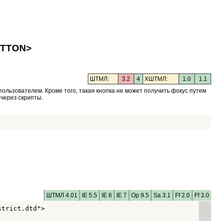
UTTON>
ШТМЛ:
3.2
4
XШТМЛ:
1.0
1.1
пользователем. Кроме того, такая кнопка не может получить фокус путем
 через скрипты.
ШТМЛ 4.01
IE 5.5
IE 6
IE 7
Op 9.5
Sa 3.1
Ff 2.0
Ff 3.0
trict.dtd">
