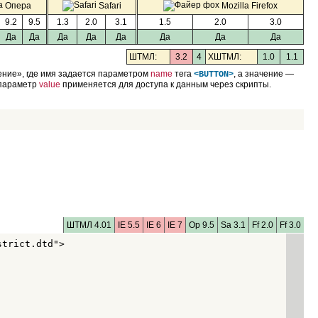
Опера
Safari
Mozilla Firefox
9.2
9.5
1.3
2.0
3.1
1.5
2.0
3.0
Да
Да
Да
Да
Да
Да
Да
Да
ШТМЛ:
3.2
4
XШТМЛ:
1.0
1.1
ение», где имя задается параметром
name
тега
, а значение —
<BUTTON>
е параметр
value
применяется для доступа к данным через скрипты.
ШТМЛ 4.01
IE 5.5
IE 6
IE 7
Op 9.5
Sa 3.1
Ff 2.0
Ff 3.0
trict.dtd">
