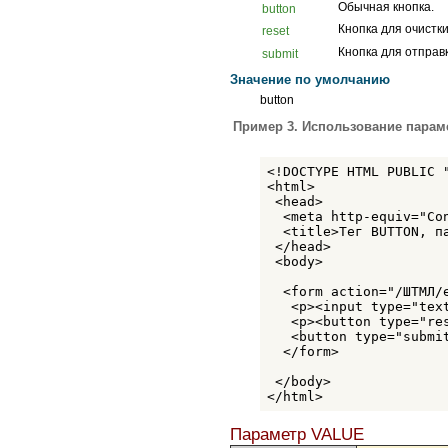
Обычная кнопка.
button
Кнопка для очистк
reset
Кнопка для отправ
submit
Значение по умолчанию
button
Пример 3. Использование параме
<!DOCTYPE HTML PUBLIC 
<html>

 <head>

  <meta http-equiv="Co
  <title>Тег BUTTON, па
 </head>

 <body>

  <form action="/ШТМЛ/e
   <p><input type="text
   <p><button type="res
   <button type="submit
  </form> 

 </body>

</html>
Параметр VALUE