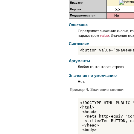
Браузер
5.5
Версия
Нет
Поддерживается
Описание
Определяет значение кнопки, к
параметром
value
. Значение мо
Синтаксис
<button value="значени
Аргументы
Любая контентовая строка.
Значение по умолчанию
Нет.
Пример 4. Значение кнопки
<!DOCTYPE HTML PUBLIC 
<html>

 <head>

  <meta http-equiv="Co
  <title>Тег BUTTON, па
 </head>

 <body>
