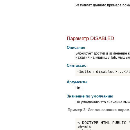
KBD
Результат данного примера показ
LABEL
LEGEND
LI
LINK
MAP
MARQUEE
META
Параметр DISABLED
NOBR
NOEMBED
Описание
NOFRAMES
Блокирует доступ и изменение к
NOSCRIPT
нажатия на клавишу Tab, мышью 
OBJECT
OL
Синтаксис
OPTGROUP
<button disabled>...</
OPTION
P
Аргументы
PARAM
PRE
Нет.
Q
Значение по умолчанию
SAMP
SCRIPT
По умолчанию это значение вык
SELECT
Пример 2. Использование параме
SMALL
SPAN
STRIKE
<!DOCTYPE HTML PUBLIC 
STRONG
<html>

STYLE