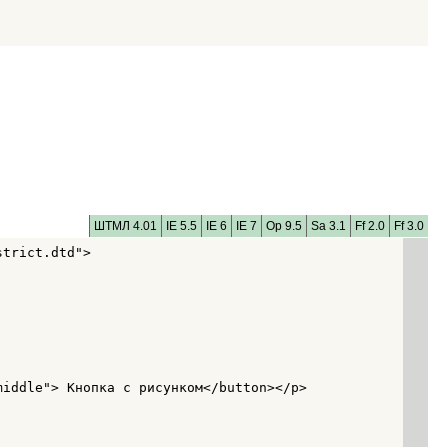
ШТМЛ 4.01
IE 5.5
IE 6
IE 7
Op 9.5
Sa 3.1
Ff 2.0
Ff 3.0
trict.dtd">

iddle"> Кнопка с рисунком</button></p>
