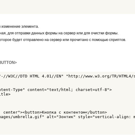
и изменение элемента.
ная, для отправки данных формы на сервер или для очистки формы.
которое будет отправлено на сервер или прочитано с помощью сприптов.
<BUTTON>
"-//W3C//DTD HTML 4.01//EN" "http://www.w3.org/TR/HTML4/s
ntent-Type" content="text/html; charset=utf-8">

tle>

: center"><button>Кнопка с контентом</button>

mages/umbrella.gif" alt="Зонтик" style="vertical-align: m