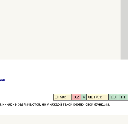
пки
ШТМЛ:
3.2
4
XШТМЛ:
1.0
1.1
 никак не различаются, но у каждой такой кнопки свои функции.