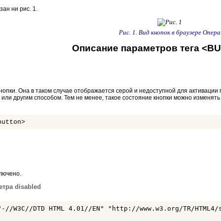
ан ни рис. 1.
Рис. 1. Вид кнопок в браузере Опера
Описание параметров тега <B
нопки. Она в таком случае отображается серой и недоступной для активации 
или другим способом. Тем не менее, такое состояние кнопки можно изменять
button>
лючено.
тра disabled
"-//W3C//DTD HTML 4.01//EN" "http://www.w3.org/TR/HTML4/s