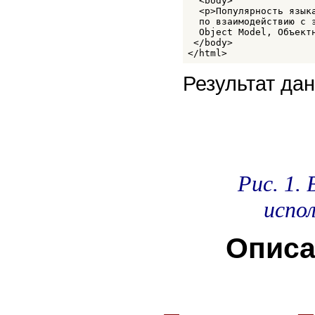
  <body> 

STRONG
  <p>Популярность язык
STYLE
  по взаимодействию с 
SUB
  Object Model, Объектн
SUP
 </body> 

TABLE
</html>
TBODY
TD
Результат да
TEXTAREA
TFOOT
TH
THEAD
TITLE
TR
TT
UL
VAR
Рис. 1.
WBR
XMP
испо
Описа