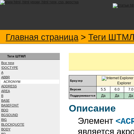
Главная страница
>
Теги ШТМ
Теги ШТМЛ
Все теги
!DOCTYPE
A
ABBR
Браузер
ACRONYM
Explorer
ADDRESS
5.5
6.0
7.0
Версия
AREA
Да
Да
Да
B
Поддерживается
BASE
Описание
BASEFONT
BDO
BGSOUND
Элемент
<AC
BIG
BLOCKQUOTE
является акр
BODY