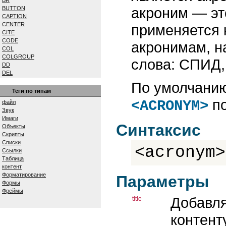
BR
акроним — эт
BUTTON
CAPTION
CENTER
применяется 
CITE
CODE
акронимам, н
COL
COLGROUP
слова: СПИД,
DD
DEL
DFN
По умолчанию
DIV
Теги по типам
DL
по
<ACRONYM>
файл
DT
Звук
EM
Имаги
EMBED
Синтаксис
Объекты
FIELDSET
Скрипты
FONT
Списки
FORM
<acronym>
Ссылки
FRAME
Таблица
FRAMESET
контент
H1...H6
Форматирование
Параметры
HEAD
Формы
HR
Фреймы
ШТМЛ
Добавля
title
I
IFRAME
контент
IMG