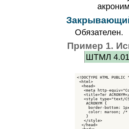
INPUT
акроним
INS
KBD
LABEL
Закрывающий
LEGEND
LI
LINK
Обязателен.
MAP
MARQUEE
META
Пример 1. И
NOBR
NOEMBED
ШТМЛ 4.0
NOFRAMES
NOSCRIPT
OBJECT
OL
OPTGROUP
<!DOCTYPE HTML PUBLIC 
OPTION
 <html>

P
  <head>

PARAM
   <meta http-equiv="C
PRE
   <title>Тег ACRONYM</
Q
   <style type="text/CS
SAMP
    ACRONYM {

SCRIPT
     border-bottom: 1p
SELECT
     color: maroon; /* 
SMALL
    }

SPAN
   </style>

  </head>

STRIKE